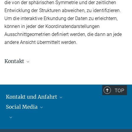
die von der sphärischen Symmetrie und der zeitlichen
Entwicklung der Strukturen abweichen, zu identifizieren.
Um die interaktive Erkundung der Daten zu erleichtern,
können in jeder der Koordinatendarstellungen
Ausschnittgeometrien definiert werden, die dann an jede
andere Ansicht übermittelt werden.
Kontakt
Thomas Müller
Wissenschaftl. Mitarbeiter, HdA
+49 6221 528-168
TOP
tmueller@...
Kontakt und Anfahrt
Social Media
Kontakt und Anfahrt
Bluesky
Mastodon
Facebook