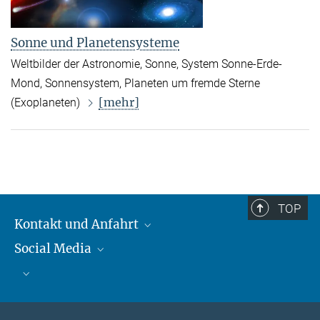
Sonne und Planetensysteme
Weltbilder der Astronomie, Sonne, System Sonne-Erde-
Mond, Sonnensystem, Planeten um fremde Sterne
[mehr]
(Exoplaneten)
TOP
Kontakt und Anfahrt
Social Media
Kontakt und Anfahrt
Bluesky
Mastodon
Facebook