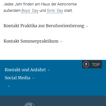
Jedes Jahr finden am Haus der Astronomie
außerdem
Boys´ Day
und
Girls´ Day
statt.
Kontakt Praktika zur Berufsorientierung
Carolin Liefke
Kontakt Sommerpraktikum
Stellvertretende Leiterin, HdA, Stellvertretende
Leiterin, OAE
Internships HdA
+49 6221 528-226
Sigrid Brümmer
liefke@...
+49 6221 528-229
TOP
internships@...
Kontakt und Anfahrt
Telefonzeiten: Mo.-Fr., 9:00 - 13:00 Uhr
Social Media
Kontakt und Anfahrt
Bluesky
Mastodon
Facebook
YouTube
Instagram