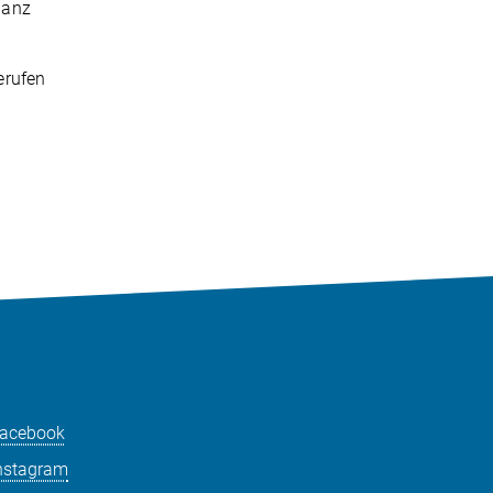
ganz
erufen
acebook
nstagram