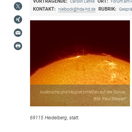
VORTRAGENDE:
ORT:
Carolin Liefke
Forum am 
KONTAKT:
RUBRIK:
nielbock@hda-hd.de
Gesprä
Ausbrüche und Magnetschleifen auf der Sonne.
Bild: Paul Stewart
69115 Heidelberg, statt.