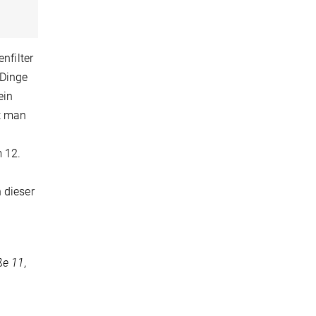
nfilter
 Dinge
ein
t man
m 12.
 dieser
ße 11,