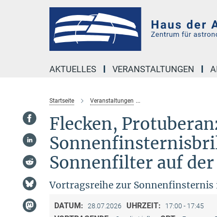
Hauptinhalt
AKTUELLES
VERANSTALTUNGEN
A
Startseite
Veranstaltungen
Flecken, Protuberanzen u
Flecken, Protubera
Sonnenfinsternisbri
Sonnenfilter auf de
Vortragsreihe zur Sonnenfinsternis
DATUM:
UHRZEIT:
28.07.2026
17:00 - 17:45