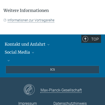
Weitere Informationen
Informationen zur Vortragsreihe
TOP
Kontakt und Anfahrt
Social Media
Kontakt und Anfahrt
Bluesky
Mastodon
Facebook
ICS
YouTube
Instagram
Max-Planck-Gesellschaft
Impressum
Datenschutzhinweis