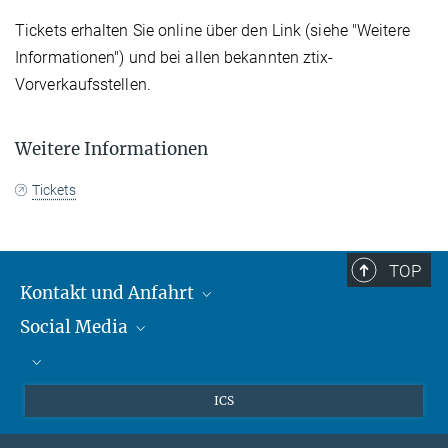
Tickets erhalten Sie online über den Link (siehe "Weitere
Informationen") und bei allen bekannten ztix-
Vorverkaufsstellen.
Weitere Informationen
Tickets
TOP
Kontakt und Anfahrt
Social Media
Kontakt und Anfahrt
Bluesky
Mastodon
Facebook
ICS
YouTube
Instagram