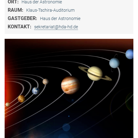
ORT:
Haus der Astronomie
RAUM:
Klaus-Tschira-Auditorium
GASTGEBER:
Haus der Astronomie
KONTAKT:
sekretariat@hda-hd.de