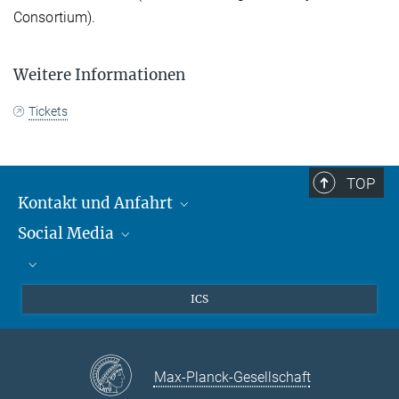
Consortium).
Weitere Informationen
Tickets
TOP
Kontakt und Anfahrt
Social Media
Kontakt und Anfahrt
Bluesky
Mastodon
Facebook
ICS
YouTube
Instagram
Max-Planck-Gesellschaft