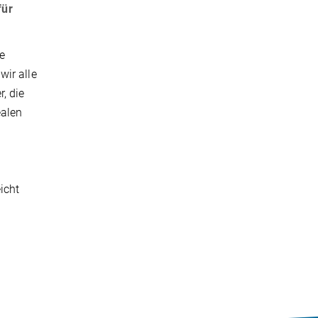
für
le
ir alle
, die
ealen
icht