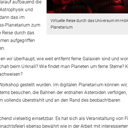
darauf aufbauend die
Astrophysik und
 dann das im
Virtuelle Reise durch das Universum im HdA
eiss-Planetarium zum
Planetarium
e Reise durch das
men aufgegriffen
en.
 wir überhaupt, wie weit entfernt ferne Galaxien sind und wor
hah beim Urknall? Wie findet man Planeten um ferne Sterne? 
nachweisen?
Workshop gestellt wurden. Im digitalen Planetarium können wir,
tems besuchen, die Bahnen der erdnahen Asteroiden verfolgen, 
m vollends überstrahlt und an den Rand des beobachtbaren
hend vielseitig einsetzbar. Es hat sich als Veranstaltung von 
ihnachtsfeier) ebenso bewährt wie in der Arbeit mit interessierte