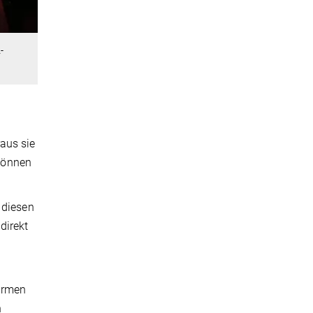
-
aus sie
Können
 diesen
direkt
Firmen
n