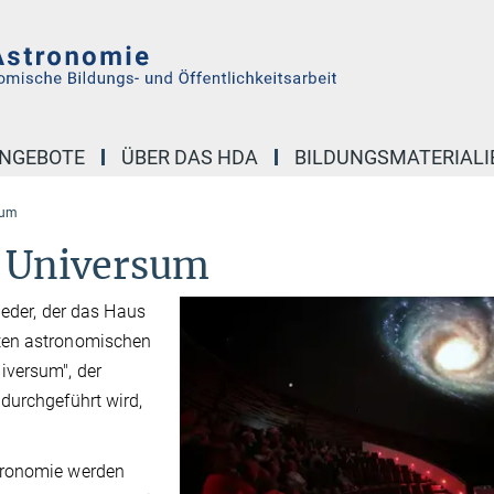
NGEBOTE
ÜBER DAS HDA
BILDUNGSMATERIALI
sum
s Universum
jeder, der das Haus
ten astronomischen
iversum", der
durchgeführt wird,
tronomie werden