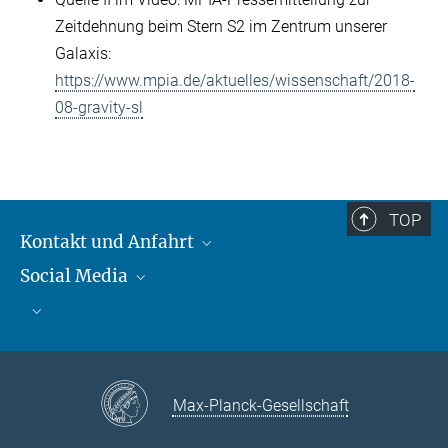
Zeitdehnung beim Stern S2 im Zentrum unserer
Galaxis:
https://www.mpia.de/aktuelles/wissenschaft/2018-
08-gravity-sl
TOP
Kontakt und Anfahrt
Social Media
Kontakt und Anfahrt
Bluesky
Mastodon
Facebook
YouTube
Instagram
Max-Planck-Gesellschaft