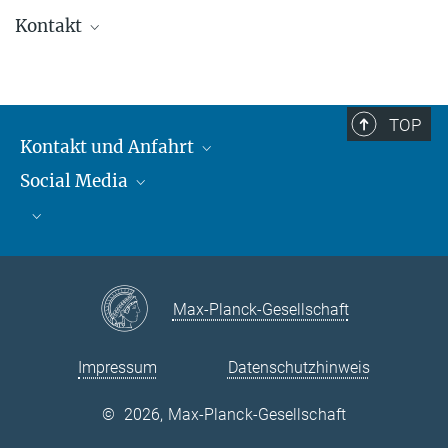
Kontakt
Thomas Müller
Wissenschaftl. Mitarbeiter, HdA
+49 6221 528-168
TOP
tmueller@...
Kontakt und Anfahrt
Social Media
Kontakt und Anfahrt
Bluesky
Mastodon
Facebook
YouTube
Instagram
Max-Planck-Gesellschaft
Impressum
Datenschutzhinweis
©
2026, Max-Planck-Gesellschaft