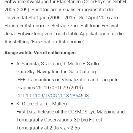
Softwareentwicklung für Planetarien (ColorPhysics GmbH
2006-2009). PostDoc am Visualisierungsinstitut der
Universität Stuttgart (2006 - 2015). Seit April 2016 am
Haus der Astronomie. Beiträge zum Fulldome Festival
Jena. Entwicklung von TouchTable-Applikationen für die
Ausstellung "Faszination Astronomie".
Ausgewählte Veröffentlichungen
A. Sagristà, S. Jordan, T. Müller, F. Sadlo
Gaia Sky: Navigating the Gaia Catalog
IEEE Transactions on Visualization and Computer
Graphics 25, 1070–1079 (2019).
DOI:
10.1109/TVCG.2018.2864508
K.-G Lee et al. (T. Müller)
First Data Release of the COSMOS Lyα Mapping and
Tomography Observations: 3D Lyα Forest
Tomography at 2.05 < z < 2.55