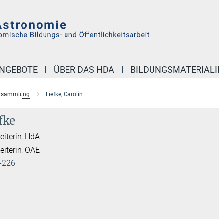
NGEBOTE
ÜBER DAS HDA
BILDUNGSMATERIALI
versammlung
Liefke, Carolin
fke
Leiterin, HdA
Leiterin, OAE
-226