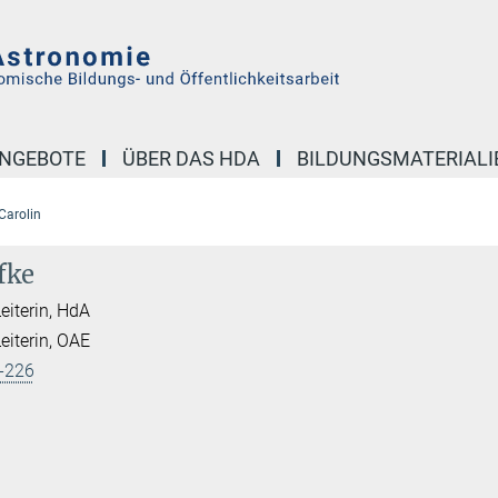
NGEBOTE
ÜBER DAS HDA
BILDUNGSMATERIALI
 Carolin
fke
Leiterin, HdA
Leiterin, OAE
-226