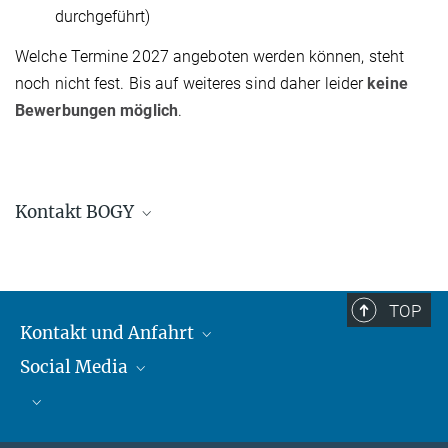
durchgeführt)
Welche Termine 2027 angeboten werden können, steht
noch nicht fest. Bis auf weiteres sind daher leider
keine
Bewerbungen möglich
.
Kontakt BOGY
Carolin Liefke
Stellvertretende Leiterin, HdA, Stellvertretende
Leiterin, OAE
TOP
+49 6221 528-226
Kontakt und Anfahrt
liefke@...
Social Media
Kontakt und Anfahrt
Bluesky
Mastodon
Facebook