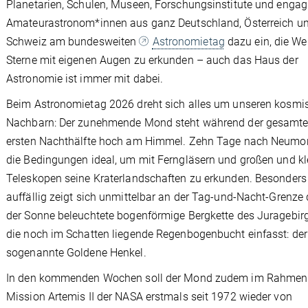
Planetarien, Schulen, Museen, Forschungsinstitute und engag
Amateurastronom*innen aus ganz Deutschland, Österreich un
Schweiz am bundesweiten
Astronomietag
dazu ein, die Wel
Sterne mit eigenen Augen zu erkunden – auch das Haus der
Astronomie ist immer mit dabei.
Beim Astronomietag 2026 dreht sich alles um unseren kosmi
Nachbarn: Der zunehmende Mond steht während der gesamt
ersten Nachthälfte hoch am Himmel. Zehn Tage nach Neumo
die Bedingungen ideal, um mit Ferngläsern und großen und kl
Teleskopen seine Kraterlandschaften zu erkunden. Besonders
auffällig zeigt sich unmittelbar an der Tag-und-Nacht-Grenze 
der Sonne beleuchtete bogenförmige Bergkette des Juragebirg
die noch im Schatten liegende Regenbogenbucht einfasst: der
sogenannte Goldene Henkel.
In den kommenden Wochen soll der Mond zudem im Rahmen
Mission Artemis II der NASA erstmals seit 1972 wieder von