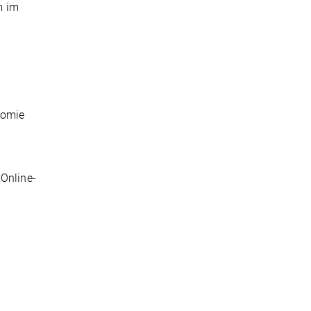
m im
nomie
 Online-