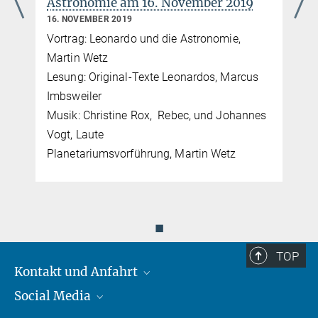
Astronomie am 16. November 2019
16. NOVEMBER 2019
Vortrag: Leonardo und die Astronomie,
Martin Wetz
Lesung: Original-Texte Leonardos, Marcus
Imbsweiler
Musik: Christine Rox, Rebec, und Johannes
Vogt, Laute
Planetariumsvorführung, Martin Wetz
◼
TOP
Kontakt und Anfahrt
Social Media
Kontakt und Anfahrt