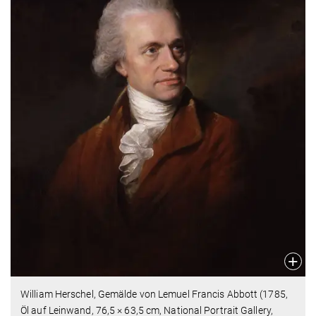
William Herschel, Gemälde von Lemuel Francis Abbott (1785,
Öl auf Leinwand, 76,5 × 63,5 cm, National Portrait Gallery,