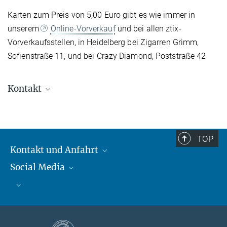
Karten zum Preis von 5,00 Euro gibt es wie immer in
unserem
Online-Vorverkauf
und bei allen ztix-
Vorverkaufsstellen, in Heidelberg bei Zigarren Grimm,
Sofienstraße 11, und bei Crazy Diamond, Poststraße 42
Kontakt
Carolin Liefke
Stellvertretende Leiterin, HdA, Stellvertretende
Leiterin, OAE
TOP
+49 6221 528-226
Kontakt und Anfahrt
liefke@...
Social Media
Kontakt und Anfahrt
Bluesky
Mastodon
Facebook
YouTube
Instagram