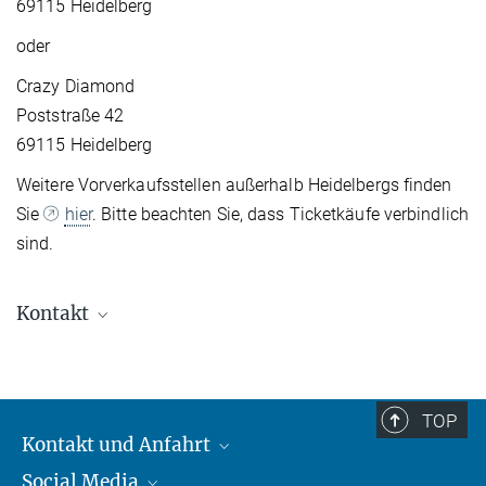
69115 Heidelberg
oder
Crazy Diamond
Poststraße 42
69115 Heidelberg
Weitere Vorverkaufsstellen außerhalb Heidelbergs finden
Sie
hier
. Bitte beachten Sie, dass Ticketkäufe verbindlich
sind.
Kontakt
Markus Nielbock
Leiter Science Media Service, Mitarbeiter Presse-
und Öffentlichkeitsarbeit
TOP
+49 6221 528-134
Kontakt und Anfahrt
nielbock@...
Social Media
Kontakt und Anfahrt