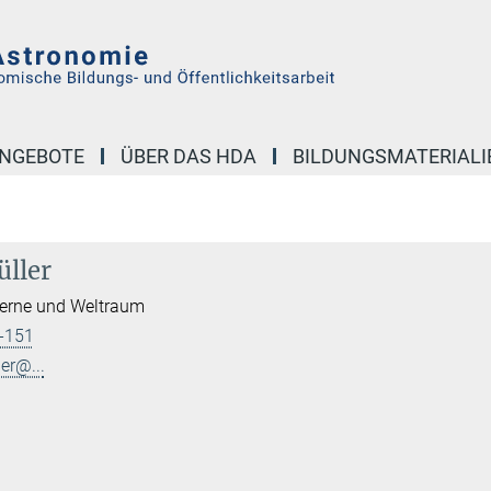
NGEBOTE
ÜBER DAS HDA
BILDUNGSMATERIALI
ller
terne und Weltraum
-151
er@...