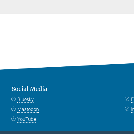
Social Media
Bluesky
F
Mastodon
I
YouTube