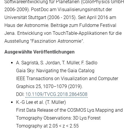
Softwareentwicklung für Planetarien (ColorPhysics GmbH
2006-2009). PostDoc am Visualisierungsinstitut der
Universität Stuttgart (2006 - 2015). Seit April 2016 am
Haus der Astronomie. Beiträge zum Fulldome Festival
Jena. Entwicklung von TouchTable-Applikationen für die
Ausstellung "Faszination Astronomie".
Ausgewählte Veröffentlichungen
A. Sagristà, S. Jordan, T. Müller, F. Sadlo
Gaia Sky: Navigating the Gaia Catalog
IEEE Transactions on Visualization and Computer
Graphics 25, 1070–1079 (2019).
DOI:
10.1109/TVCG.2018.2864508
K.-G Lee et al. (T. Müller)
First Data Release of the COSMOS Lyα Mapping and
Tomography Observations: 3D Lyα Forest
Tomography at 2.05 < z < 2.55