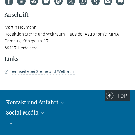
Anschrift
Martin Neumann
Redaktion Sterne und Weltraum, Haus der Astronomie, MPIA-
Campus, Königstuhl 17
69117 Heidelberg
Links
Teamseite bei Sterne und Weltraum
TOP
Kontakt und Anfahrt
Social Media
Kontakt und Anfahrt
Bluesky
Mastodon
Facebook