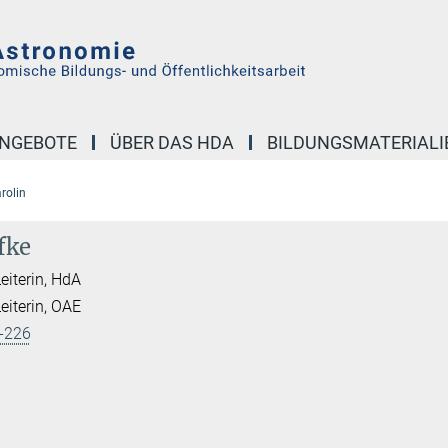
NGEBOTE
ÜBER DAS HDA
BILDUNGSMATERIALI
arolin
fke
Leiterin, HdA
Leiterin, OAE
-226