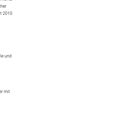
cher
t 2010:
ule und
er mit