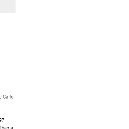
e-Carlo-
997–
m Thema