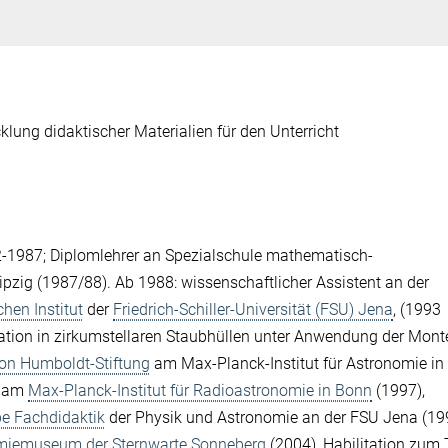
klung didaktischer Materialien für den Unterricht
-1987; Diplomlehrer an Spezialschule mathematisch-
ipzig (1987/88). Ab 1988: wissenschaftlicher Assistent an der
hen Institut
der
Friedrich-Schiller-Universität (FSU) Jena
, (1993
tion in zirkumstellaren Staubhüllen unter Anwendung der Mont
on Humboldt-Stiftung
am Max-Planck-Institut für Astronomie in
r am
Max-Planck-Institut für Radioastronomie in Bonn
(1997),
pe Fachdidaktik
der Physik und Astronomie an der FSU Jena (1
miemuseum der Sternwarte Sonneberg
(2004), Habilitation zu