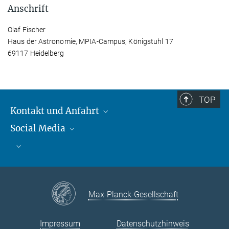
Anschrift
Olaf Fischer
Haus der Astronomie, MPIA-Campus, Königstuhl 17
69117 Heidelberg
TOP
Kontakt und Anfahrt
Social Media
Kontakt und Anfahrt
Bluesky
Mastodon
Facebook
YouTube
Instagram
Max-Planck-Gesellschaft
Impressum
Datenschutzhinweis