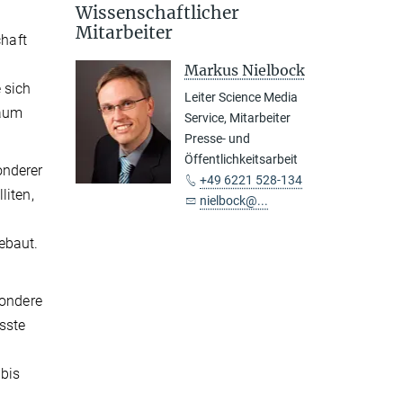
Wissenschaftlicher
Mitarbeiter
haft
Markus Nielbock
 sich
Leiter Science Media
raum
Service, Mitarbeiter
Presse- und
Öffentlichkeitsarbeit
onderer
+49 6221 528-134
liten,
nielbock@...
ebaut.
sondere
sste
.
bis