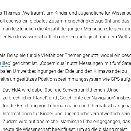
s Themas „Weltraum“, um Kinder und Jugendliche für Wissensc
oll ebenso ein globales Zusammengehörigkeitsgefühl und das
man letztendlich die Anzahl der jungen Menschen steigern, die
ich entweder wissenschaftlich oder technologisch mit dem Welt
Beispiele für die Vielfalt der Themen genutzt, wobei ein bes
lileo
“ gerichtet ist. „Copernicus“ nutzt Messungen mit fünf Satel
globalen Umweltbedingungen der Erde und den Klimawandel zu
s, weltraumgestützes Positionsbestimmungssystem wie GPS aufg
Das HdA wird dabei über die Schwerpunktthemen „Unser
zerbrechlicher Planet“ und „Geschichte der Navigation“ insbe
für die Erstellung von Lehrmaterialien und thematisch angepa
Informationen für Kinder und Jugendliche verantwortlich sein
Zudem wird auf das reiche islamische Erbe eingegangen, das 
heute die Wissenschaft beeinflusst, um so die bislang meist