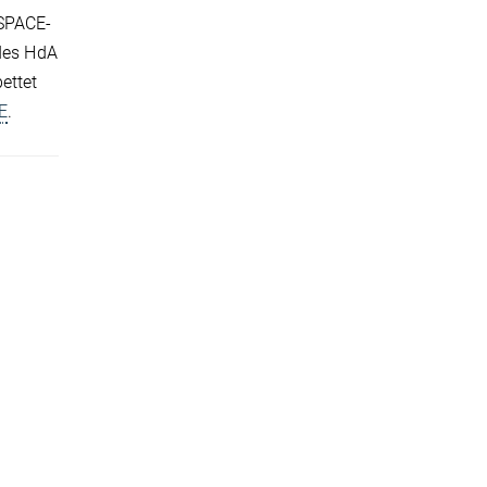
USPACE-
 des HdA
ettet
E
.