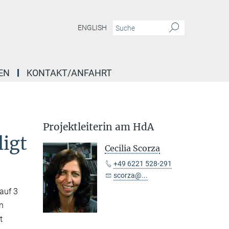
ENGLISH
EN
KONTAKT/ANFAHRT
Projektleiterin am HdA
igt
Cecilia Scorza
+49 6221 528-291
scorza@...
auf 3
n
t