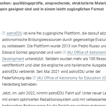
auchen: qualitätsgeprüfte, ansprechende, strukturierte Materi
ppen geeignet sind und in einem leicht zugänglichen Format
astroEDU
ist eine frei zugängliche Plattform, die darauf abzi
astronomische Bildungsressourcen durch gegenseitige Evalu
zu verbessern. Die Plattform wurde 2013 von Pedro Russo un
Edward Gomez gegründet und vom
IAU Office of Astronom
Development
unterstützt. Seitdem wurden mehr als 100 Ress
veröffentlicht und über die englische und italienische Ausgab
astroEDU verbreitet. Seit Mai 2021 wird astroEDU unter der
Federführung des
IAU Office of Astronomy for Education (
Heidelberg betrieben.
Jetzt, im Jahr 2022, nimmt astroEDU Fahrt auf: Unter neuer Le
mit einem optimierten Redaktionssystem und mit verbesserte
technischen Bedingungen für die Erstellung weiterer mehrspr