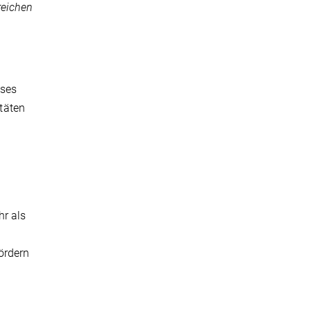
reichen
sses
täten
hr als
ördern