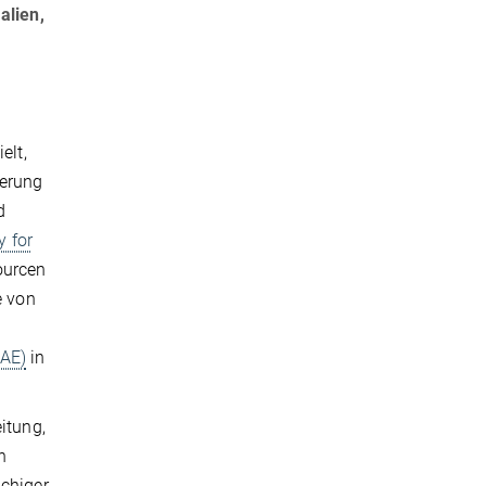
alien,
elt,
ierung
d
y for
ourcen
e von
OAE)
in
itung,
n
achiger