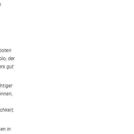
u
eboten
olo, der
ers gut
htiger
önnen,
chkeit,
en in