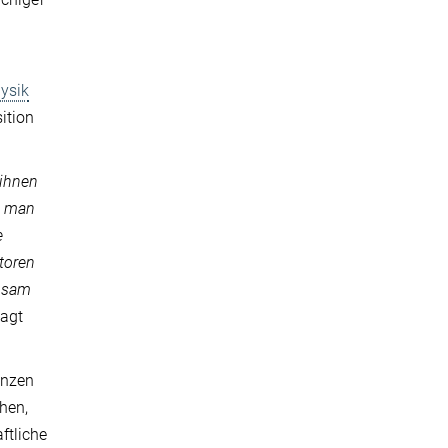
.
hysik
ition
 ihnen
or man
e
toren
insam
sagt
anzen
hen,
ftliche