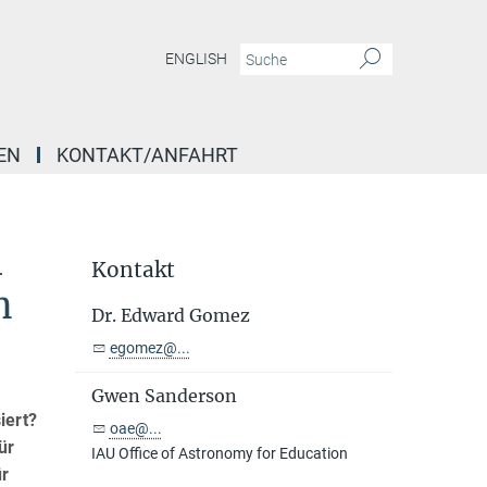
ENGLISH
EN
KONTAKT/ANFAHRT
m
Kontakt
n
Dr. Edward Gomez
egomez@...
Gwen Sanderson
iert?
oae@...
ür
IAU Office of Astronomy for Education
ür