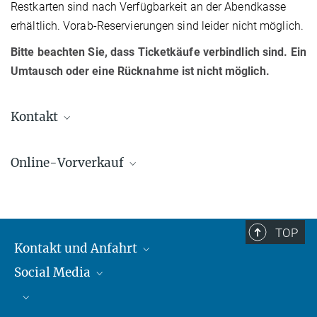
Restkarten sind nach Verfügbarkeit an der Abendkasse
erhältlich. Vorab-Reservierungen sind leider nicht möglich.
Bitte beachten Sie, dass Ticketkäufe verbindlich sind. Ein
Umtausch oder eine Rücknahme ist nicht möglich.
Kontakt
Carolin Liefke
Online-Vorverkauf
Stellvertretende Leiterin, HdA, Stellvertretende
Leiterin, OAE
Tickets
+49 6221 528-226
liefke@...
TOP
Kontakt und Anfahrt
Social Media
Kontakt und Anfahrt
Bluesky