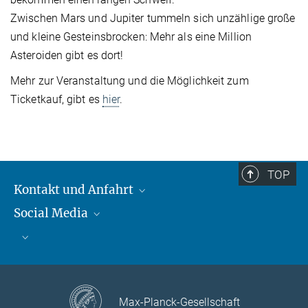
Zwischen Mars und Jupiter tummeln sich unzählige große
und kleine Gesteinsbrocken: Mehr als eine Million
Asteroiden gibt es dort!
Mehr zur Veranstaltung und die Möglichkeit zum
Ticketkauf, gibt es
hier
.
TOP
Kontakt und Anfahrt
Social Media
Kontakt und Anfahrt
Bluesky
Mastodon
Facebook
YouTube
Instagram
Max-Planck-Gesellschaft