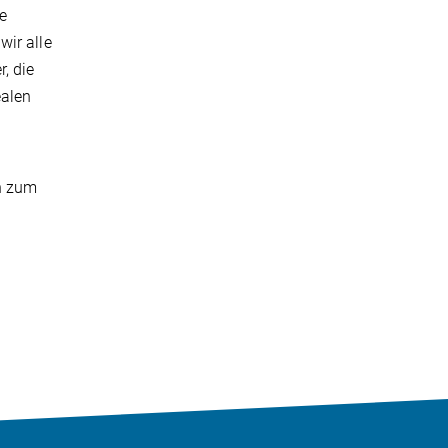
le
ir alle
, die
ealen
en zum