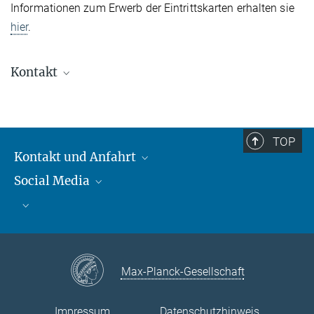
Informationen zum Erwerb der Eintrittskarten erhalten sie
hier
.
Kontakt
Markus Nielbock
Leiter Science Media Service, Mitarbeiter Presse-
und Öffentlichkeitsarbeit
TOP
+49 6221 528-134
Kontakt und Anfahrt
nielbock@...
Social Media
Kontakt und Anfahrt
Bluesky
Sigrid Brümmer
Mastodon
Facebook
Sekretariat, HdA
YouTube
Instagram
+49 6221 528-229
Max-Planck-Gesellschaft
bruemmer@...
info-hda@...
Impressum
Datenschutzhinweis