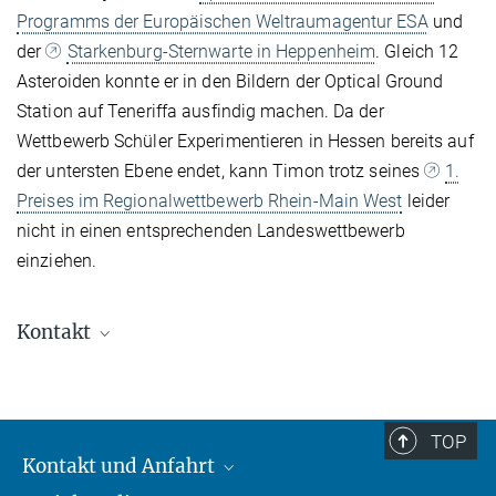
Programms der Europäischen Weltraumagentur ESA
und
der
Starkenburg-Sternwarte in Heppenheim
. Gleich 12
Asteroiden konnte er in den Bildern der Optical Ground
Station auf Teneriffa ausfindig machen. Da der
Wettbewerb Schüler Experimentieren in Hessen bereits auf
der untersten Ebene endet, kann Timon trotz seines
1.
Preises im Regionalwettbewerb Rhein-Main West
leider
nicht in einen entsprechenden Landeswettbewerb
einziehen.
Kontakt
Carolin Liefke
Stellvertretende Leiterin, HdA, Stellvertretende
Leiterin, OAE
TOP
+49 6221 528-226
Kontakt und Anfahrt
liefke@...