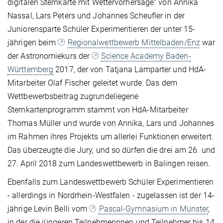
digitalen Sternkarte mit Wettervorhersage" von Annika
Nassal, Lars Peters und Johannes Scheufler in der
Juniorensparte Schüler Experimentieren der unter 15-
jährigen beim
Regionalwettbewerb Mittelbaden/Enz
war
der Astronomiekurs der
Science Academy Baden-
Württemberg
2017, der von Tatjana Lamparter und HdA-
Mitarbeiter Olaf Fischer geleitet wurde. Das dem
Wettbewerbsbeitrag zugrundeliegene
Sternkartenprogramm stammt von HdA-Mitarbeiter
Thomas Müller und wurde von Annika, Lars und Johannes
im Rahmen ihres Projekts um allerlei Funktionen erweitert.
Das überzeugte die Jury, und so dürfen die drei am 26. und
27. April 2018 zum Landeswettbewerb in Balingen reisen.
Ebenfalls zum Landeswettbewerb Schüler Experimentieren
- allerdings in Nordrhein-Westfalen - zugelassen ist der 14-
jährige Levin Belli vom
Pascal-Gymnasium in Münster
,
in der die jüngeren Teilnehmerinnen und Teilnehmer bis 14