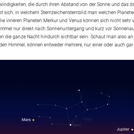
ndigkeiten, die durch ihren Abstand von der Sonne und das dr
bt sich, in welchem Sternzeichensternbild man welchen Planete
e inneren Planeten Merkur und Venus können sich nicht sehr 
himmel nur direkt nach Sonnenuntergang und kurz vor Sonnena
n die ganze Nacht hindurch sichtbar sein. Schaut man also a
en Himmel, können entweder mehrere, nur einer oder auch gar