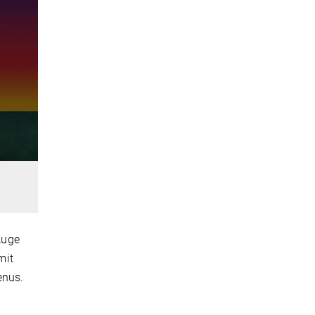
Auge
mit
enus.