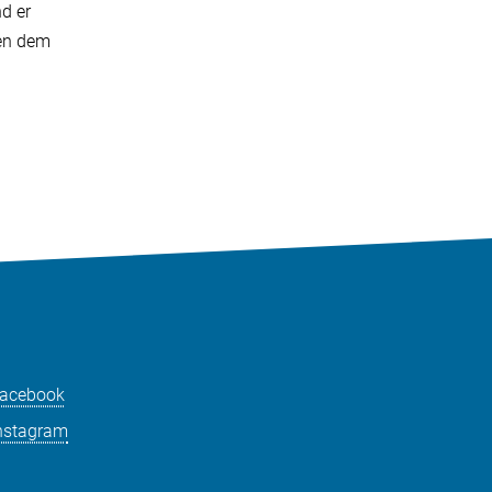
d er
ben dem
acebook
nstagram