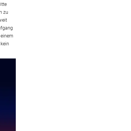
itte
n zu
weit
ufgang
n einem
 kein